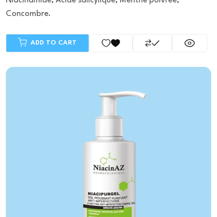
Niacinamide, Acide salicylique, Menthe poivree,
Concombre.
ADD TO CART