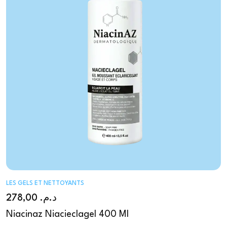
LES GELS ET NETTOYANTS
278,00
د.م.
Niacinaz Niacieclagel 400 Ml