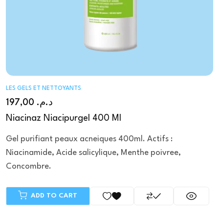
LES GELS ET NETTOYANTS
197,00
د.م.
Niacinaz Niacipurgel 400 Ml
Gel purifiant peaux acneiques 400ml. Actifs :
Niacinamide, Acide salicylique, Menthe poivree,
Concombre.
ADD TO CART