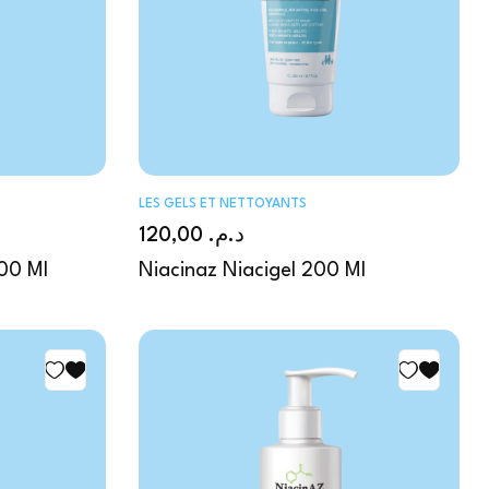
LES GELS ET NETTOYANTS
120,00
د.م.
400 Ml
Niacinaz Niacigel 200 Ml