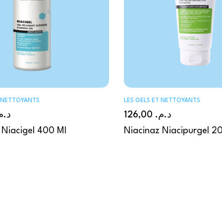
T NETTOYANTS
LES GELS ET NETTOYANTS
د..
126,00
د.م.
 Niacigel 400 Ml
Niacinaz Niacipurgel 2