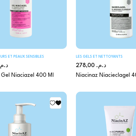
URS ET PEAUX SENSIBLES
LES GELS ET NETTOYANTS
د.م.
278,00
د.م.
 Gel Niaciazel 400 Ml
Niacinaz Niacieclagel 