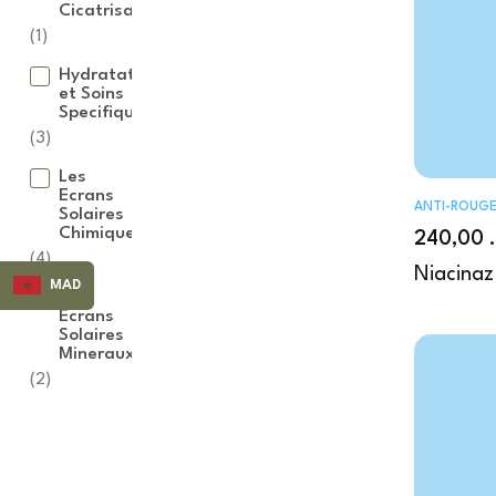
Cicatrisante
(1)
Hydratation
et Soins
Specifiques
(3)
Les
Ecrans
ANTI-ROUGE
Solaires
Chimiques
240,00
(4)
Niacinaz
MAD
Les
Ecrans
Solaires
Mineraux
(2)
Les Gels et
Les
Soin Peaux a
+ More
Nettoyants
Serums et
Imperfections
Cremes
Traitantes