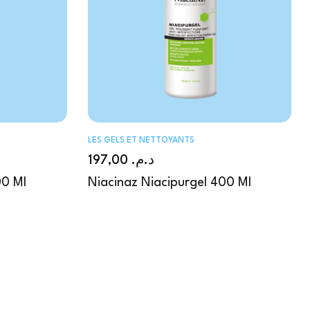
LES GELS ET NETTOYANTS
197,00
د.م.
00 Ml
Niacinaz Niacipurgel 400 Ml