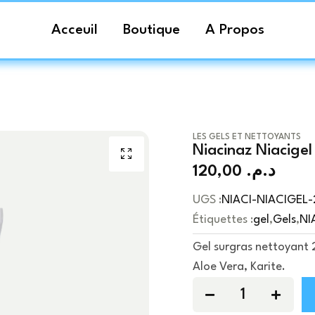
Acceuil
Boutique
A Propos
LES GELS ET NETTOYANTS
Niacinaz Niacige
120,00
د.م.
UGS :
NIACI-NIACIGEL
Étiquettes :
gel
,
Gels
,
NI
Gel surgras nettoyant 
Aloe Vera, Karite.